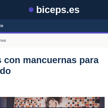
biceps.es
to
rnas
ps con mancuernas para
ado