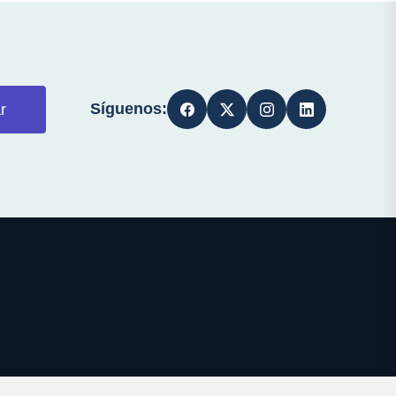
Síguenos:
r