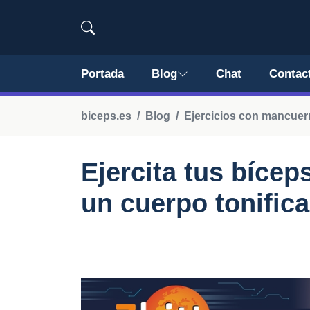
Portada
Blog
Chat
Contac
biceps.es
Blog
Ejercicios con mancue
Ejercita tus bíce
un cuerpo tonific