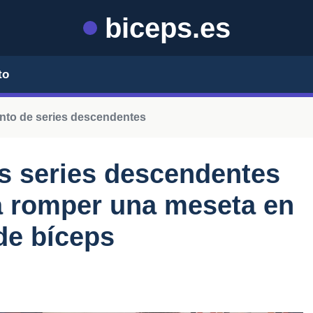
biceps.es
to
nto de series descendentes
s series descendentes
a romper una meseta en
de bíceps