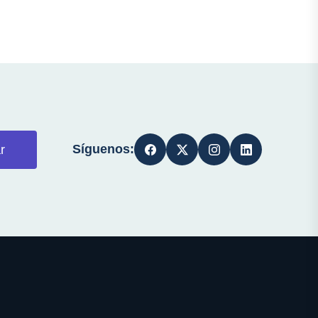
Síguenos:
r